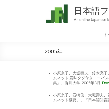
コ
ン
日本語
テ
ン
An online Japanese 
ツ
へ
ス
ト
キ
ッ
プ
2005年
小原京子、大堀壽夫、鈴木亮子、
ムネット:意味タグ付きコーパス
集』、香川大学. 2005年3月.
Dow
小原京子、石崎俊、大堀壽夫、斉
ムネット概要」、『日本認知言語学会論