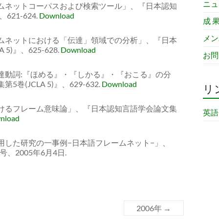
ニュ
フレームネットコーパスおよび検索ツール」、『日本認知
621-624.
Download
成 
メン
フレームネットにおける「伝達」領域での分析」、『日本
5)』、625-628.
Download
お問
伴う伝達動詞:『ほめる』・『しかる』・『おこる』の分
(JCLA 5)』、629-632.
Download
リ
述におけるフレーム意味論」、『日本認知言語学会論文集
英語
nload
スを利用した研究の一事例−日本語フレームネット−」、
、2005年6月4日.
2006年
→